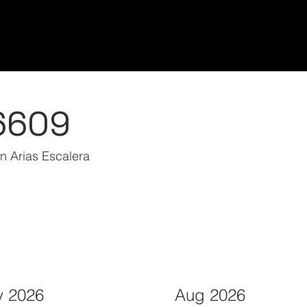
Home/Inicio
Classes/Clases
Students/Est
6609
n Arias Escalera
 2026
Aug 2026