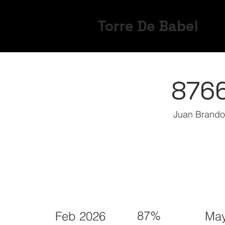
Torre De Babel
876
Juan Brando
87%
Feb 2026
May