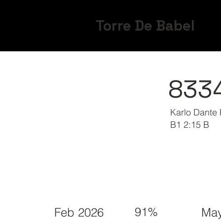
Torre De Babel
833
Karlo Dante
B1 2:15 B
91%
Feb 2026
May