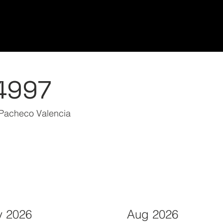
Home/Inicio
Classes/Clases
Students/Est
4997
 Pacheco Valencia
 2026
Aug 2026