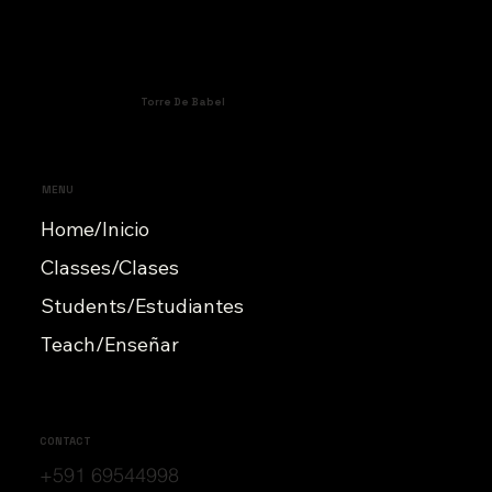
Torre De Babel
MENU
Home/Inicio
Classes/Clases
Students/Estudiantes
Teach/Enseñar
CONTACT
+591 69544998