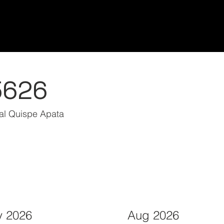
Home/Inicio
Classes/Clases
Students/Est
5626
al Quispe Apata
 2026
Aug 2026