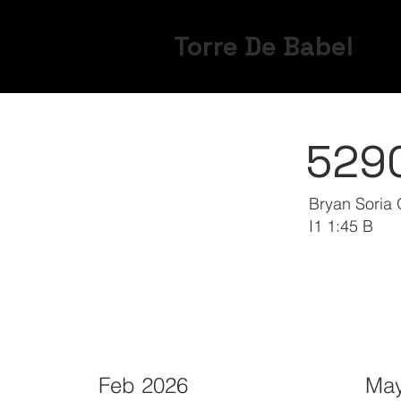
Torre De Babel
529
Bryan Soria 
I1 1:45 B
Feb 2026
May