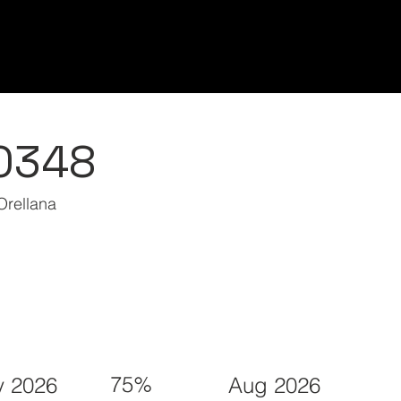
Home/Inicio
Classes/Clases
Students/Est
0348
Orellana
75%
 2026
Aug 2026