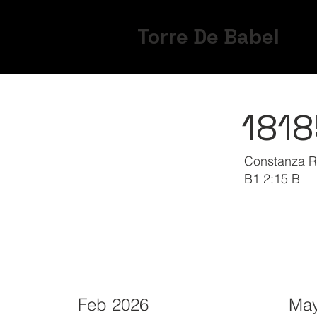
Torre De Babel
181
Constanza Ri
B1 2:15 B
Feb 2026
May