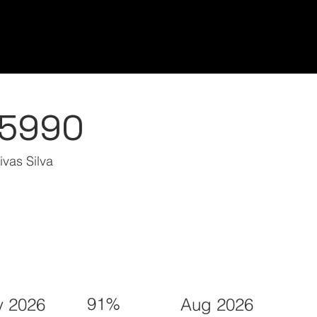
Home/Inicio
Classes/Clases
Students/Est
85990
vas Silva
91%
 2026
Aug 2026